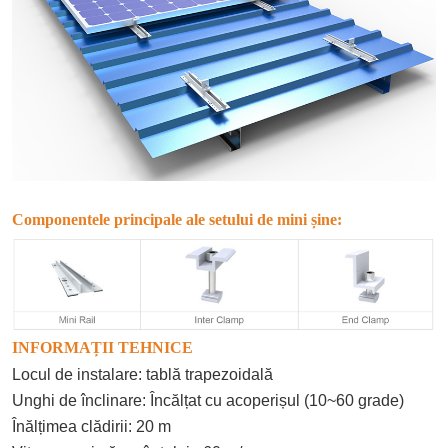
Componentele principale ale setului de mini șine:
INFORMAȚII TEHNICE
Locul de instalare: tablă trapezoidală
Unghi de înclinare: Încălțat cu acoperișul (10~60 grade)
Înălțimea clădirii: 20 m