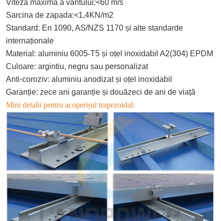
Viteza maximă a vântului:<60 m/s
Sarcina de zapada:<1,4KN/m2
Standard: En 1090, AS/NZS 1170 și alte standarde
internaționale
Material: aluminiu 6005-T5 și oțel inoxidabil A2(304) EPDM
Culoare: argintiu, negru sau personalizat
Anti-coroziv: aluminiu anodizat și oțel inoxidabil
Garanție: zece ani garanție și douăzeci de ani de viață
Mini detalii pentru acoperișul trapezoidal: