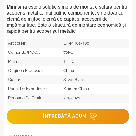
Mini șină
este o soluție simplă de montare solară pentru
acoperiș metalic, mai puține componente, vine doar cu
clemă de mijloc, clemă de capăt și accesorii de
împământare. Este o structură de montare economică și
rapidă pentru acoperișul metalic.
Articol Nr :
LP-MR01-400
Comanda (MOQ) :
70PC
Plată :
TT,LC
Originea Produsului :
China
Culoare :
Silver,Black
Portul De Expediere :
Xiamen China
Perioada De Graţie :
7-15days
ÎNTREBĂTĂ ACUM