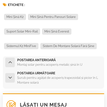
ETICHETE :
Mini Șină K2
Mini Șină Pentru Panouri Solare
Suport Solar Mini-Rail
Mini Șină Everest
Sistemul K2 MiniFive
Sistem De Montare Solară Fără Șine
POSTAREA ANTERIOARĂ
Montaj solar pentru acoperiș metalic șină în U
POSTAREA URMĂTOARE
Șurub pentru agățat de acoperiș trapezoidal și picior în L
Montare solară
LĂSAŢI UN MESAJ