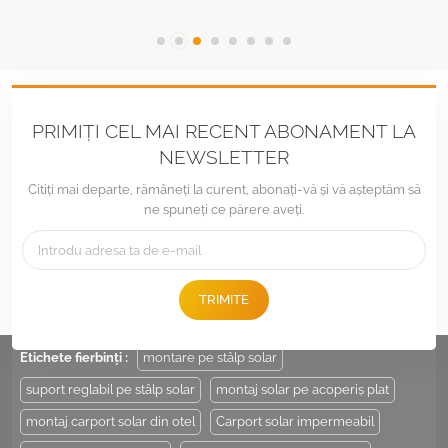
PRIMIȚI CEL MAI RECENT ABONAMENT LA
NEWSLETTER
Citiți mai departe, rămâneți la curent, abonați-vă și vă așteptăm să
ne spuneți ce părere aveți.
Tel :
+86 -592-6212776
E-mail :
Sales@LandpowerSolar.com
TRIMITE
Add : Unit 206-9, No 15, Duiying Road, Jimei District, Xiamen, China
Etichete fierbinți :
montare pe stâlp solar
suport reglabil pe stâlp solar
montaj solar pe acoperiș plat
montaj carport solar din otel
Carport solar impermeabil