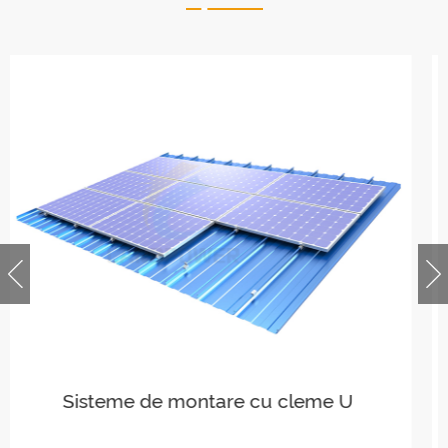
Sisteme de montare LongRail pentru
acoperiș ondulat