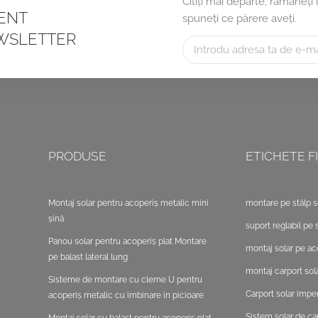
Citiți mai departe, rămâneți
CENT
spuneți ce părere aveți.
WSLETTER
PRODUSE
ETICHETE FI
Montaj solar pentru acoperiș metalic mini
montare pe stâlp s
șină
suport reglabil pe s
Panou solar pentru acoperiș plat Montare
montaj solar pe ac
pe balast lateral lung
montaj carport sola
Sisteme de montare cu cleme U pentru
Carport solar impe
acoperiș metalic cu îmbinare în picioare
Sistem solar de ca