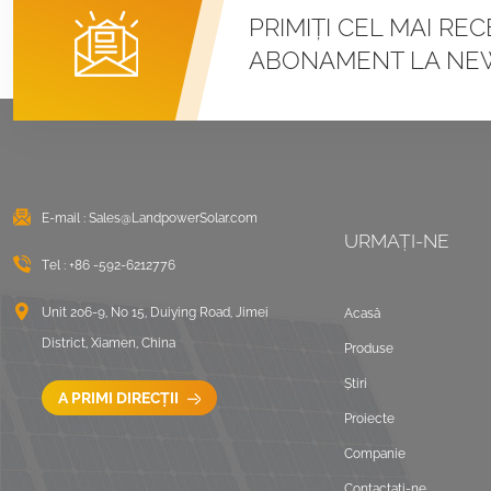
Sisteme de montare
PRIMIȚI CEL MAI RE
cu cleme U pentru
ABONAMENT LA NE
acoperiș metalic cu
îmbinare în picioare
VEZI DETALII
Montaj solar cu balast
pentru acoperiș plat
est vest
E-mail :
Sales@LandpowerSolar.com
URMAȚI-NE
VEZI DETALII
Tel :
+86 -592-6212776
Sisteme de montare
Unit 206-9, No 15, Duiying Road, Jimei
Acasă
LongRail pentru
District, Xiamen, China
Produse
acoperiș ondulat
Știri
VEZI DETALII
A PRIMI DIRECȚII
Proiecte
Companie
Peisaj de montare pe
acoperiș plat balastat
Contactaţi-ne