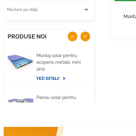
Montare pe stâlp
Monta
PRODUSE NOI
Montaj solar pentru
acoperiș metalic mini
șină
VEZI DETALII
Panou solar pentru
acoperiș plat Montare
pe balast lateral lung
VEZI DETALII