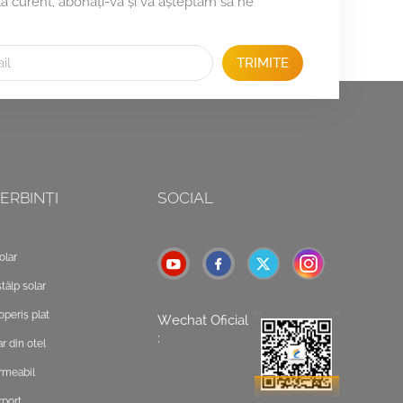
 la curent, abonați-vă și vă așteptăm să ne
TRIMITE
ERBINȚI
SOCIAL
olar
tâlp solar
operiș plat
Wechat Oficial
:
r din otel
rmeabil
rport