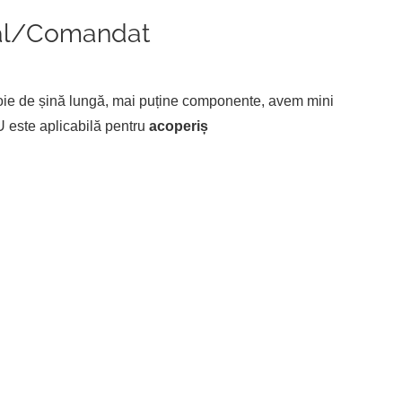
dal/comandat
e de șină lungă, mai puține componente, avem mini
 U este aplicabilă pentru
acoperiș