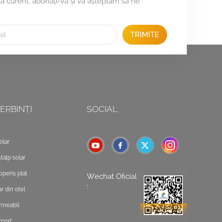
 la curent, abonați-vă și vă așteptăm să ne
TRIMITE
ERBINȚI
SOCIAL
olar
tâlp solar
operiș plat
Wechat Oficial
:
r din otel
rmeabil
rport