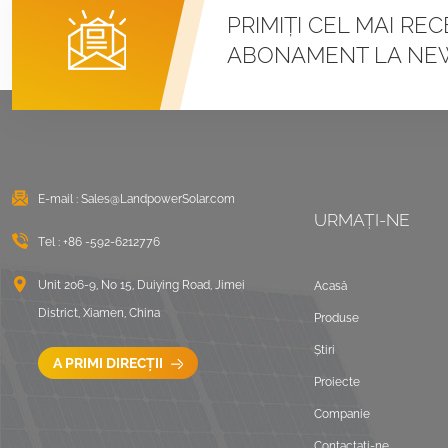
Sisteme de montare
PRIMIȚI CEL MAI RE
cu cleme U pentru
ABONAMENT LA NE
acoperiș metalic cu
îmbinare în picioare
VEZI DETALII
Montaj solar cu balast
pentru acoperiș plat
est vest
E-mail :
Sales@LandpowerSolar.com
URMAȚI-NE
VEZI DETALII
Tel :
+86 -592-6212776
Sisteme de montare
Unit 206-9, No 15, Duiying Road, Jimei
Acasă
LongRail pentru
District, Xiamen, China
Produse
acoperiș ondulat
Știri
VEZI DETALII
A PRIMI DIRECȚII
Proiecte
Companie
Peisaj de montare pe
acoperiș plat balastat
Contactaţi-ne