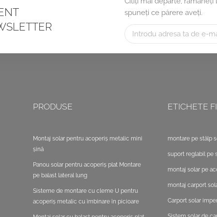
Citiți mai departe, rămâneți
CENT
spuneți ce părere aveți.
WSLETTER
PRODUSE
ETICHETE FI
Montaj solar pentru acoperiș metalic mini
montare pe stâlp s
șină
suport reglabil pe s
Panou solar pentru acoperiș plat Montare
montaj solar pe ac
pe balast lateral lung
montaj carport sola
Sisteme de montare cu cleme U pentru
Carport solar impe
acoperiș metalic cu îmbinare în picioare
Sistem solar de ca