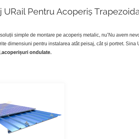
j URail Pentru Acoperiș Trapezoi
soluții simple de montare pe acoperiș metalic, nu
’
Nu avem nevoi
rite dimensiuni pentru instalarea atât peisaj, cât și portret. Sina
l
,
acoperișuri ondulate.