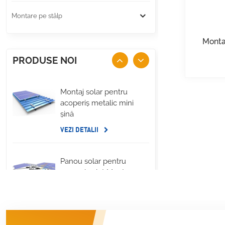
Montare pe stâlp
Monta
PRODUSE NOI
Montaj solar pentru
acoperiș metalic mini
șină
VEZI DETALII
Panou solar pentru
acoperiș plat Montare
pe balast lateral lung
VEZI DETALII