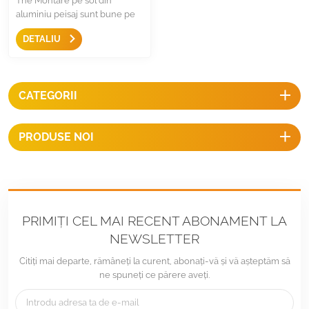
The Montare pe sol din
aluminiu peisaj sunt bune pe
anti-coroziune și mai puține
DETALIU
probleme după service,
majoritatea pieselor sunt pre-
asamblate pentru o instalare
rapidă, economisesc costuri și
CATEGORII
au o estetică superioară.
PRODUSE NOI
PRIMIȚI CEL MAI RECENT ABONAMENT LA
NEWSLETTER
Citiți mai departe, rămâneți la curent, abonați-vă și vă așteptăm să
ne spuneți ce părere aveți.