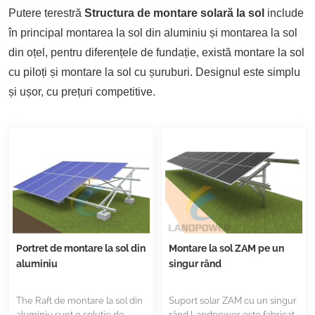
Putere terestră
Structura de montare solară la sol
include
în principal montarea la sol din aluminiu și montarea la sol
din oțel, pentru diferențele de fundație, există montare la sol
cu piloți și montare la sol cu șuruburi. Designul este simplu
și ușor, cu prețuri competitive.
Portret de montare la sol din
Montare la sol ZAM pe un
aluminiu
singur rând
The Raft de montare la sol din
Suport solar ZAM cu un singur
aluminiu sunt o soluție de
rând Landpower este fabricat