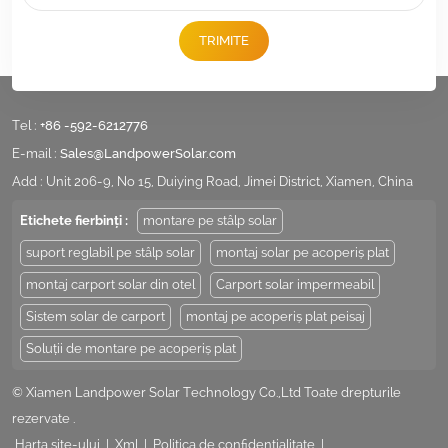
TRIMITE
Tel :
+86 -592-6212776
E-mail :
Sales@LandpowerSolar.com
Add : Unit 206-9, No 15, Duiying Road, Jimei District, Xiamen, China
Etichete fierbinți :
montare pe stâlp solar
suport reglabil pe stâlp solar
montaj solar pe acoperiș plat
montaj carport solar din otel
Carport solar impermeabil
Sistem solar de carport
montaj pe acoperiș plat peisaj
Soluții de montare pe acoperiș plat
© Xiamen Landpower Solar Technology Co.,Ltd Toate drepturile
rezervate .
Harta site-ului
|
Xml
|
Politica de confidențialitate
|