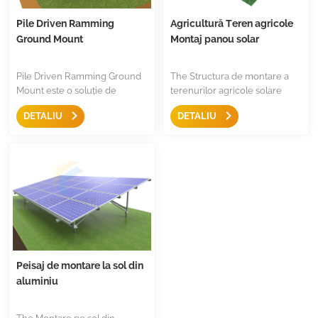
Pile Driven Ramming
Agricultură Teren agricole
Ground Mount
Montaj panou solar
Pile Driven Ramming Ground
The Structura de montare a
Mount este o soluție de
terenurilor agricole solare
montare rezistentă și rentabilă
asigurați suficient spațiu
DETALIU
DETALIU
pentru proiecte montate la sol,
pentru lumina soarelui pe
lovire rapidă și preformare
plante în creștere și suficient
anticorozivă de 5 ori decât
de mare pentru mișcarea
materialele din oțel galvanizat,
mașinilor și a animalelor, este
o soluție mai bună pentru
o soluție de montare mai bună
câmp deschis.
pentru agricultură și ferma
solară.
Peisaj de montare la sol din
aluminiu