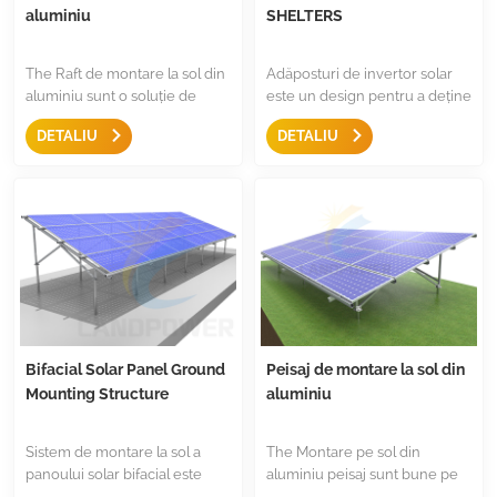
aluminiu
SHELTERS
The Raft de montare la sol din
Adăposturi de invertor solar
aluminiu sunt o soluție de
este un design pentru a deține
montare simplă și ușoară
invertoare rezidențiale și
DETALIU
DETALIU
pentru instalații solare
comerciale. Acesta va oferi
fotovoltaice comerciale la
protecție pentru invertoarele
scară largă, cu parte din
dvs. Proiectăm suportul
aluminiu anodizat și elemente
invertorului atât pentru
de fixare din oțel inoxidabil,
instalarea acoperișului, cât și
structura sunt rentabile.
pentru instalarea solului,
pentru o singură parte, laturi
duble, etc.
Bifacial Solar Panel Ground
Peisaj de montare la sol din
Mounting Structure
aluminiu
Sistem de montare la sol a
The Montare pe sol din
panoului solar bifacial este
aluminiu peisaj sunt bune pe
conceput pentru a susține
anti-coroziune și mai puține