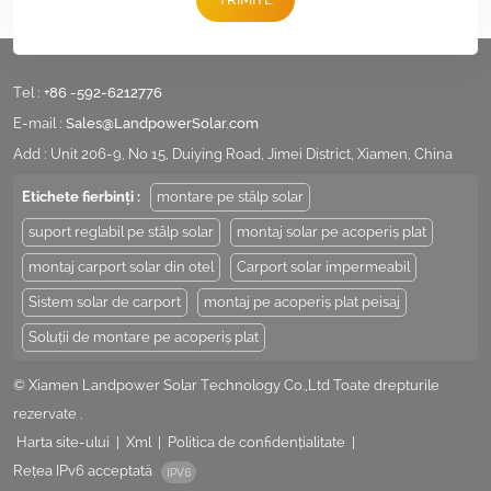
Tel :
+86 -592-6212776
E-mail :
Sales@LandpowerSolar.com
Add : Unit 206-9, No 15, Duiying Road, Jimei District, Xiamen, China
Etichete fierbinți :
montare pe stâlp solar
suport reglabil pe stâlp solar
montaj solar pe acoperiș plat
montaj carport solar din otel
Carport solar impermeabil
Sistem solar de carport
montaj pe acoperiș plat peisaj
Soluții de montare pe acoperiș plat
© Xiamen Landpower Solar Technology Co.,Ltd Toate drepturile
rezervate .
Harta site-ului
|
Xml
|
Politica de confidențialitate
|
Rețea IPv6 acceptată