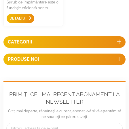
Șurub de împământare este o
fundație eficientă pentru
structura solară montată la sol,
DETALIU
furnizează construcții rapide și
ușoare pe fundație stabilă și
realizează imediat construcția.
CATEGORII
PRODUSE NOI
PRIMIȚI CEL MAI RECENT ABONAMENT LA
NEWSLETTER
Citiți mai departe, rămâneți la curent, abonați-vă și vă așteptăm să
ne spuneți ce părere aveți.