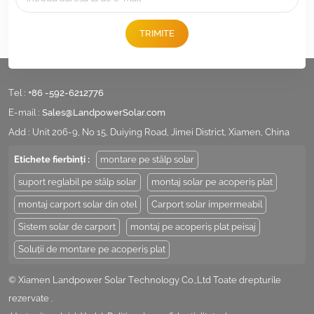
TRIMITE
Tel :
+86 -592-6212776
E-mail :
Sales@LandpowerSolar.com
Add : Unit 206-9, No 15, Duiying Road, Jimei District, Xiamen, China
Etichete fierbinți :
montare pe stâlp solar
suport reglabil pe stâlp solar
montaj solar pe acoperiș plat
montaj carport solar din otel
Carport solar impermeabil
Sistem solar de carport
montaj pe acoperiș plat peisaj
Soluții de montare pe acoperiș plat
© Xiamen Landpower Solar Technology Co.,Ltd Toate drepturile
rezervate .