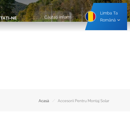
Limba Ta
TAŢI-NE
Română
ă
Structură De Montare Pentru Carport Din Aluminiu
Structură De Montare Pentru Carport Din Oțel
/
Acasă
Accesorii Pentru Montaj Solar