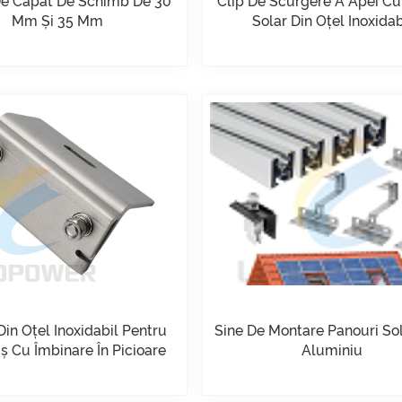
e Capăt De Schimb De 30
Clip De Scurgere A Apei C
Mm Și 35 Mm
Solar Din Oțel Inoxidab
in Oțel Inoxidabil Pentru
Sine De Montare Panouri Sol
ș Cu Îmbinare În Picioare
Aluminiu