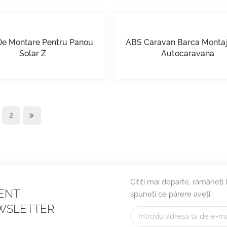
 De Montare Pentru Panou
ABS Caravan Barca Montaj
Solar Z
Autocaravana
2
Citiți mai departe, rămâneți
CENT
spuneți ce părere aveți.
WSLETTER