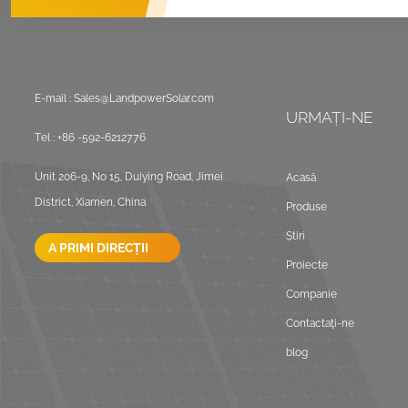
E-mail :
Sales@LandpowerSolar.com
URMAȚI-NE
Tel :
+86 -592-6212776
Unit 206-9, No 15, Duiying Road, Jimei
Acasă
District, Xiamen, China
Produse
Știri
A PRIMI DIRECȚII
Proiecte
Companie
Contactaţi-ne
blog