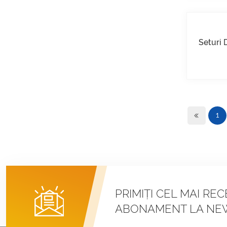
VEZI DETALII
Seturi
Peisaj de montare pe
acoperiș plat balastat
VEZI DETALII
Montare universală
1
pentru acoperișuri
plate cu panouri
solare
VEZI DETALII
Cârlig de acoperiș
reglabil Montaj solar
PRIMIȚI CEL MAI RE
pentru acoperiș cu
ABONAMENT LA NE
țiglă
VEZI DETALII