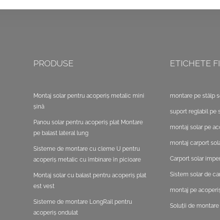
PRODUSE
ETICHETE FI
Montaj solar pentru acoperiș metalic mini
montare pe stâlp s
șină
suport reglabil pe s
Panou solar pentru acoperiș plat Montare
montaj solar pe ac
pe balast lateral lung
montaj carport sola
Sisteme de montare cu cleme U pentru
Carport solar impe
acoperiș metalic cu îmbinare în picioare
Sistem solar de ca
Montaj solar cu balast pentru acoperiș plat
est vest
montaj pe acoperiș
Sisteme de montare LongRail pentru
Soluții de montare
acoperiș ondulat