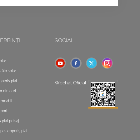
ERBINȚI
SOCIAL
olar
tâlp solar
operiș plat
Wechat Oficial
:
r din otel
rmeabil
rport
 plat peisaj
 pe acoperiș plat