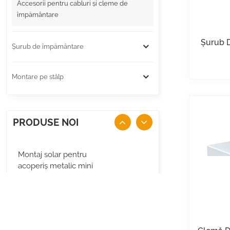
Accesorii pentru cabluri și cleme de
împământare
Șurub D
Șurub de împământare
Montare pe stâlp
PRODUSE NOI
Montaj solar pentru
acoperiș metalic mini
șină
VEZI DETALII
Panou solar pentru