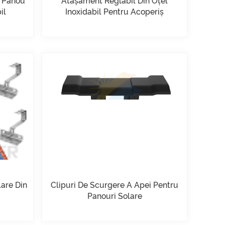
u Panou
Atașament Reglabil Din Oțel
il
Inoxidabil Pentru Acoperiș
Trapezoidal
are Din
Clipuri De Scurgere A Apei Pentru
Panouri Solare