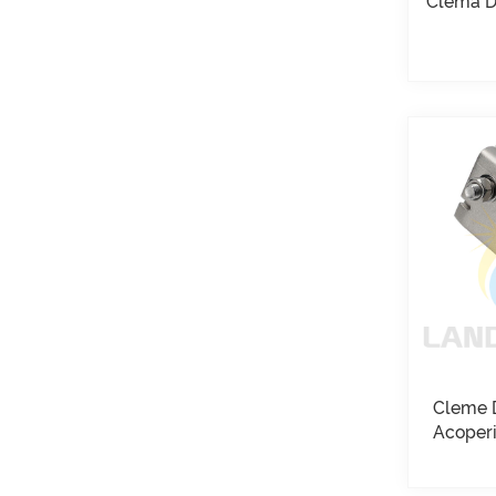
Clemă D
acoperiș plat Montare
pe balast lateral lung
VEZI DETALII
Sisteme de montare
cu cleme U pentru
acoperiș metalic cu
îmbinare în picioare
VEZI DETALII
Montaj solar cu balast
pentru acoperiș plat
est vest
VEZI DETALII
Cleme D
Acoperi
Sisteme de montare
LongRail pentru
acoperiș ondulat