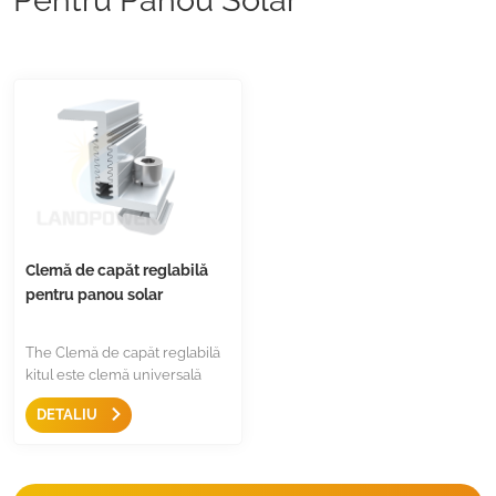
Clemă de capăt reglabilă
pentru panou solar
The Clemă de capăt reglabilă
kitul este clemă universală
pentru panou solar 30-50mm,
DETALIU
poate fi anodizat negru sau
anodizat argintiu, cu oțel
inoxidabil 304, prețuri
competitive, stoc ușor de