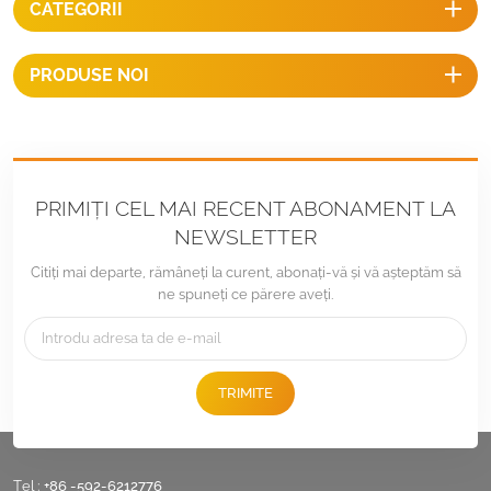
CATEGORII
păstrat.
PRODUSE NOI
PRIMIȚI CEL MAI RECENT ABONAMENT LA
NEWSLETTER
Citiți mai departe, rămâneți la curent, abonați-vă și vă așteptăm să
ne spuneți ce părere aveți.
TRIMITE
Tel :
+86 -592-6212776