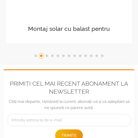
Peisaj de montare pe acoperiș plat
balastat
PRIMIȚI CEL MAI RECENT ABONAMENT LA
NEWSLETTER
Citiți mai departe, rămâneți la curent, abonați-vă și vă așteptăm să
ne spuneți ce părere aveți.
TRIMITE
Tel :
+86 -592-6212776