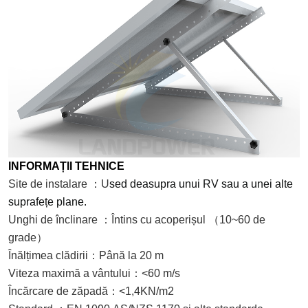
INFORMAȚII TEHNICE
Site de instalare
：
U
se
d
deasupra unui RV sau a unei alte
suprafețe plane.
Unghi de înclinare
：
Întins cu acoperișul
（
10~60 de
grade
）
Înălțimea clădirii
：
Până la 20 m
Viteza maximă a vântului
：
<60 m/s
Încărcare de zăpadă
：
<1,4KN/m2