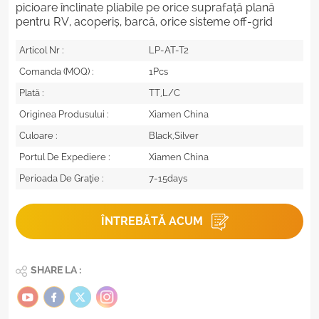
picioare înclinate pliabile pe orice suprafață plană
pentru RV, acoperiș, barcă, orice sisteme off-grid
Articol Nr :
LP-AT-T2
Comanda (MOQ) :
1Pcs
Plată :
TT,L/C
Originea Produsului :
Xiamen China
Culoare :
Black,Silver
Portul De Expediere :
Xiamen China
Perioada De Graţie :
7-15days
ÎNTREBĂTĂ ACUM
SHARE LA :