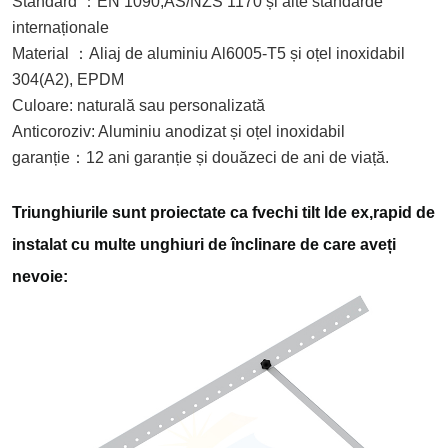
Standard
：
EN 1090,
AS/NZS 1170 și alte standarde
internaționale
Material
：
Aliaj de aluminiu Al6005-T5 și oțel inoxidabil
304
(A2), EPDM
Culoare: naturală sau personalizată
Anticoroziv: Aluminiu anodizat și oțel inoxidabil
garanție
：
12 ani garanție și douăzeci de ani de viață.
Triunghiurile sunt proiectate ca f
vechi
t
ilt
l
de ex
,rapid de
instalat cu multe unghiuri de înclinare de care aveți
nevoie: