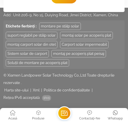
E-mail :
Sales@LandpowerSolar.com
Add : Unit 206-9, No 15, Duiying Road, Jimei District, Xiamen, China
Etichete fierbinți :
montare pe stâlp solar
suport reglabil pe stâlp solar
montaj solar pe acoperiș plat
montaj carport solar din otel
Carport solar impermeabil
Sistem solar de carport
montaj pe acoperiș plat peisaj
Soluții de montare pe acoperiș plat
© Xiamen Landpower Solar Technology Co.,Ltd Toate drepturile
rezervate .
Harta site-ului
|
Xml
|
Politica de confidențialitate
|
Rețea IPv6 acceptată
Acasă
Produse
Contactaţi-Ne
Whatsapp