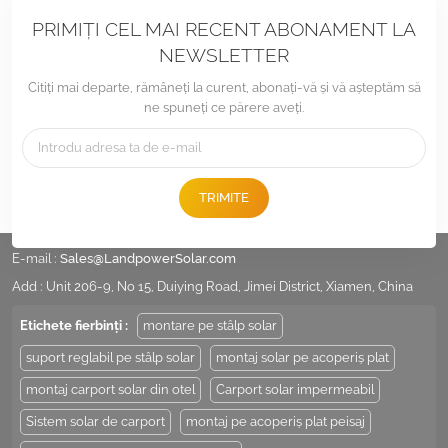
PRIMIȚI CEL MAI RECENT ABONAMENT LA
NEWSLETTER
Citiți mai departe, rămâneți la curent, abonați-vă și vă așteptăm să
ne spuneți ce părere aveți.
TRIMITE
Tel :
+86 -592-6212776
E-mail :
Sales@LandpowerSolar.com
Add : Unit 206-9, No 15, Duiying Road, Jimei District, Xiamen, China
Etichete fierbinți :
montare pe stâlp solar
suport reglabil pe stâlp solar
montaj solar pe acoperiș plat
montaj carport solar din otel
Carport solar impermeabil
Sistem solar de carport
montaj pe acoperiș plat peisaj