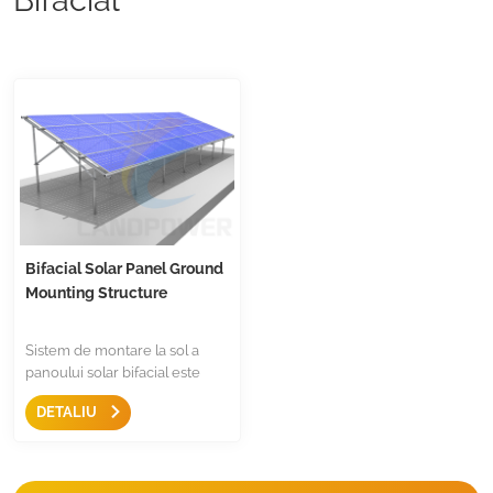
Bifacial Solar Panel Ground
Mounting Structure
Sistem de montare la sol a
panoului solar bifacial este
conceput pentru a susține
DETALIU
panouri solare bifaciale, nu
există umbrire a structurii pe
panouri în toate unghiurile
structurii de montare. Montajul