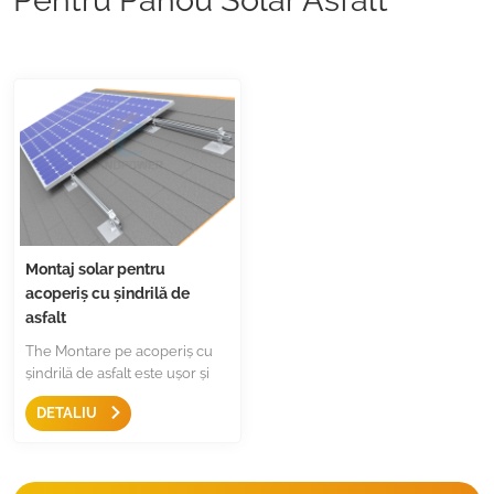
Montaj solar pentru
acoperiș cu șindrilă de
asfalt
The Montare pe acoperiș cu
șindrilă de asfalt este ușor și
rezistent la apă, cu suportul L îl
DETALIU
face compatibil cu majoritatea
mărcilor de șine. Culoarea
neagră sau culoarea argintie
fac acoperișul dvs. cu o