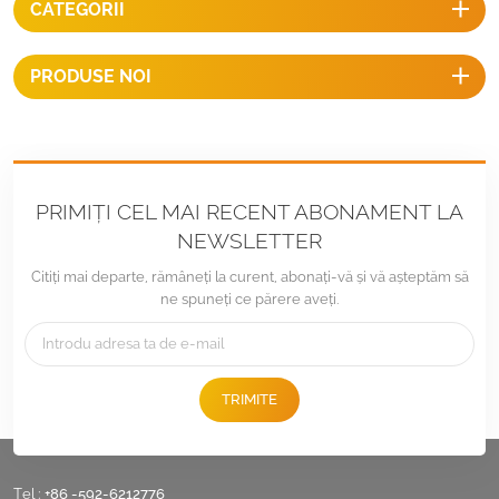
CATEGORII
estetică superioară. Este o
soluție de montare rentabilă
pentru acoperișurile din
PRODUSE NOI
șindrilă de asfalt.
PRIMIȚI CEL MAI RECENT ABONAMENT LA
NEWSLETTER
Citiți mai departe, rămâneți la curent, abonați-vă și vă așteptăm să
ne spuneți ce părere aveți.
TRIMITE
Tel :
+86 -592-6212776