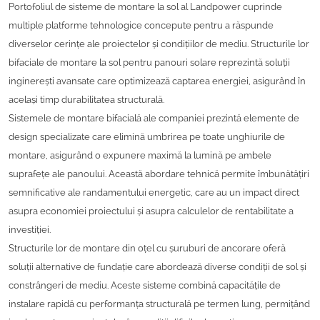
Portofoliul de sisteme de montare la sol al Landpower cuprinde
multiple platforme tehnologice concepute pentru a răspunde
diverselor cerințe ale proiectelor și condițiilor de mediu. Structurile lor
bifaciale de montare la sol pentru panouri solare reprezintă soluții
inginerești avansate care optimizează captarea energiei, asigurând în
același timp durabilitatea structurală.
Sistemele de montare bifacială ale companiei prezintă elemente de
design specializate care elimină umbrirea pe toate unghiurile de
montare, asigurând o expunere maximă la lumină pe ambele
suprafețe ale panoului. Această abordare tehnică permite îmbunătățiri
semnificative ale randamentului energetic, care au un impact direct
asupra economiei proiectului și asupra calculelor de rentabilitate a
investiției.
Structurile lor de montare din oțel cu șuruburi de ancorare oferă
soluții alternative de fundație care abordează diverse condiții de sol și
constrângeri de mediu. Aceste sisteme combină capacitățile de
instalare rapidă cu performanța structurală pe termen lung, permițând