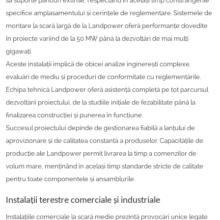
să suporte panouri extinse, respectând în același timp constrângerile
specifice amplasamentului și cerințele de reglementare. Sistemele de
montare la scară largă de la Landpower oferă performanțe dovedite
în proiecte variind de la 50 MW până la dezvoltări de mai mulți
gigawați.
Aceste instalații implică de obicei analize inginerești complexe,
evaluări de mediu și proceduri de conformitate cu reglementările.
Echipa tehnică Landpower oferă asistență completă pe tot parcursul
dezvoltării proiectului, de la studiile inițiale de fezabilitate până la
finalizarea construcției și punerea în funcțiune.
Succesul proiectului depinde de gestionarea fiabilă a lanțului de
aprovizionare și de calitatea constantă a produselor. Capacitățile de
producție ale Landpower permit livrarea la timp a comenzilor de
volum mare, menținând în același timp standarde stricte de calitate
pentru toate componentele și ansamblurile.
Instalații terestre comerciale și industriale
Instalațiile comerciale la scară medie prezintă provocări unice legate