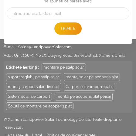
ne spuneți ce părere aveți.
TRIMITE
Tel :
+86 -592-6212776
E-mail :
Sales@LandpowerSolar.com
Add : Unit 206-9, No 15, Duiying Road, Jimei District, Xiamen, China
Etichete fierbinți :
montare pe stâlp solar
suport reglabil pe stâlp solar
montaj solar pe acoperiș plat
montaj carport solar din otel
Carport solar impermeabil
Sistem solar de carport
montaj pe acoperiș plat peisaj
Soluții de montare pe acoperiș plat
© Xiamen Landpower Solar Technology Co.,Ltd Toate drepturile
rezervate .
Harta site-ului
|
Xml
|
Politica de confidențialitate
|