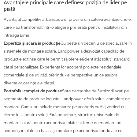
Avantajele principale care definesc poziția de lider pe
piață
Avantajul competitiv al Landpower provine din câteva avantaje cheie
care i-au transformat într-o alegere preferată pentru instalatorii din
întreaga lume:
Expertiză și scară în producție
Cu peste un deceniu de specializare în
sistemele de montare solară, Landpower a dezvoltat capacități de
producție extinse care le permit să ofere eficient atât soluții standard,
cât și personalizate. Experiența lor acoperă proiecte rezidențiale,
comerciale și de utilități, oferindu-le perspective unice asupra
diverselor cerințe ale pieței.
Portofoliu complet de produse
Spre deosebire de furnizorii axați pe
segmente de produse înguste, Landpower oferă soluții complete de
montare. Gama lor include montarea pe acoperiș cu falț vertical cu
cleme în U pentru soluții fără penetrare, structuri universale de
montare solară pentru acoperișuri plate, sisteme de montare pe
acoperișuri plate cu balast și montare pe acoperișuri ondulate cu