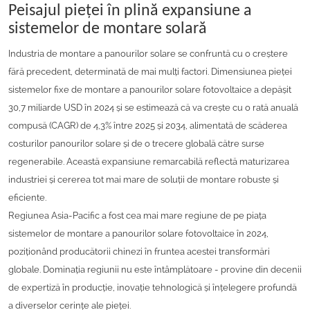
Peisajul pieței în plină expansiune a
sistemelor de montare solară
Industria de montare a panourilor solare se confruntă cu o creștere
fără precedent, determinată de mai mulți factori. Dimensiunea pieței
sistemelor fixe de montare a panourilor solare fotovoltaice a depășit
30,7 miliarde USD în 2024 și se estimează că va crește cu o rată anuală
compusă (CAGR) de 4,3% între 2025 și 2034, alimentată de scăderea
costurilor panourilor solare și de o trecere globală către surse
regenerabile. Această expansiune remarcabilă reflectă maturizarea
industriei și cererea tot mai mare de soluții de montare robuste și
eficiente.
Regiunea Asia-Pacific a fost cea mai mare regiune de pe piața
sistemelor de montare a panourilor solare fotovoltaice în 2024,
poziționând producătorii chinezi în fruntea acestei transformări
globale. Dominația regiunii nu este întâmplătoare - provine din decenii
de expertiză în producție, inovație tehnologică și înțelegere profundă
a diverselor cerințe ale pieței.