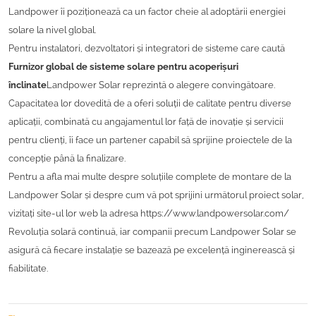
Landpower îi poziționează ca un factor cheie al adoptării energiei
solare la nivel global.
Pentru instalatori, dezvoltatori și integratori de sisteme care caută
Furnizor global de sisteme solare pentru acoperișuri
înclinate
Landpower Solar reprezintă o alegere convingătoare.
Capacitatea lor dovedită de a oferi soluții de calitate pentru diverse
aplicații, combinată cu angajamentul lor față de inovație și servicii
pentru clienți, îi face un partener capabil să sprijine proiectele de la
concepție până la finalizare.
Pentru a afla mai multe despre soluțiile complete de montare de la
Landpower Solar și despre cum vă pot sprijini următorul proiect solar,
vizitați site-ul lor web la adresa
https://www.landpowersolar.com/
Revoluția solară continuă, iar companii precum Landpower Solar se
asigură că fiecare instalație se bazează pe excelență inginerească și
fiabilitate.