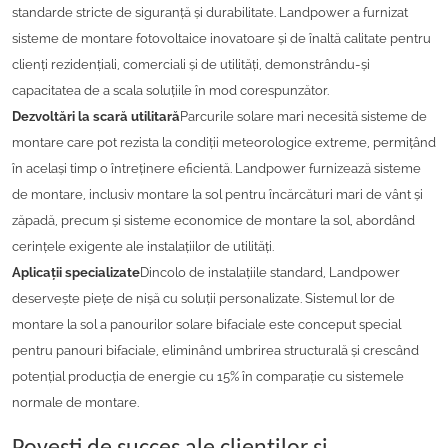
standarde stricte de siguranță și durabilitate. Landpower a furnizat
sisteme de montare fotovoltaice inovatoare și de înaltă calitate pentru
clienți rezidențiali, comerciali și de utilități, demonstrându-și
capacitatea de a scala soluțiile în mod corespunzător.
Dezvoltări la scară utilitară
Parcurile solare mari necesită sisteme de
montare care pot rezista la condiții meteorologice extreme, permițând
în același timp o întreținere eficientă. Landpower furnizează sisteme
de montare, inclusiv montare la sol pentru încărcături mari de vânt și
zăpadă, precum și sisteme economice de montare la sol, abordând
cerințele exigente ale instalațiilor de utilități.
Aplicații specializate
Dincolo de instalațiile standard, Landpower
deservește piețe de nișă cu soluții personalizate. Sistemul lor de
montare la sol a panourilor solare bifaciale este conceput special
pentru panouri bifaciale, eliminând umbrirea structurală și crescând
potențial producția de energie cu 15% în comparație cu sistemele
normale de montare.