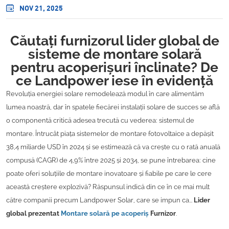
NOV 21, 2025
Căutați furnizorul lider global de
sisteme de montare solară
pentru acoperișuri înclinate? De
ce Landpower iese în evidență
Revoluția energiei solare remodelează modul în care alimentăm
lumea noastră, dar în spatele fiecărei instalații solare de succes se află
o componentă critică adesea trecută cu vederea: sistemul de
montare. Întrucât piața sistemelor de montare fotovoltaice a depășit
38,4 miliarde USD în 2024 și se estimează că va crește cu o rată anuală
compusă (CAGR) de 4,9% între 2025 și 2034, se pune întrebarea: cine
poate oferi soluțiile de montare inovatoare și fiabile pe care le cere
această creștere explozivă? Răspunsul indică din ce în ce mai mult
către companii precum Landpower Solar, care se impun ca...
Lider
global prezentat
Montare solară pe acoperiș
Furnizor
.