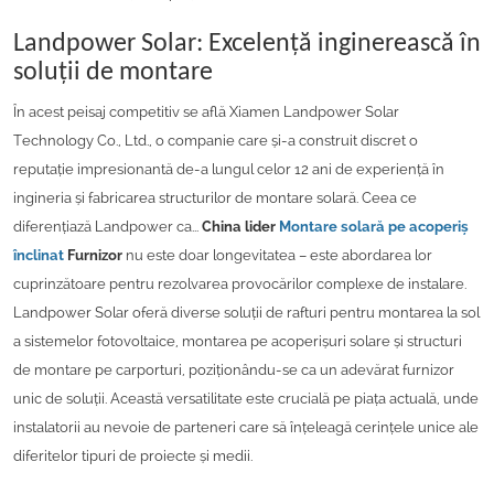
Landpower Solar: Excelență inginerească în
soluții de montare
În acest peisaj competitiv se află Xiamen Landpower Solar
Technology Co., Ltd., o companie care și-a construit discret o
reputație impresionantă de-a lungul celor 12 ani de experiență în
ingineria și fabricarea structurilor de montare solară. Ceea ce
diferențiază Landpower ca...
China lider
Montare solară pe acoperiș
înclinat
Furnizor
nu este doar longevitatea – este abordarea lor
cuprinzătoare pentru rezolvarea provocărilor complexe de instalare.
Landpower Solar oferă diverse soluții de rafturi pentru montarea la sol
a sistemelor fotovoltaice, montarea pe acoperișuri solare și structuri
de montare pe carporturi, poziționându-se ca un adevărat furnizor
unic de soluții. Această versatilitate este crucială pe piața actuală, unde
instalatorii au nevoie de parteneri care să înțeleagă cerințele unice ale
diferitelor tipuri de proiecte și medii.