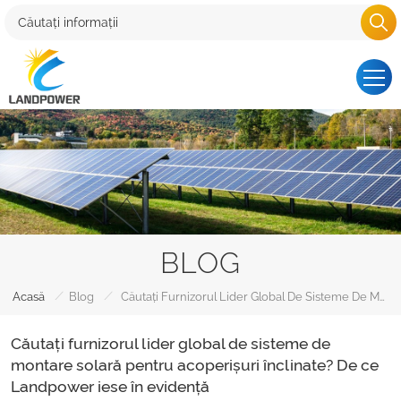
BLOG
/
/
Acasă
Blog
Căutați Furnizorul Lider Global De Sisteme De Montare Solară Pentru Acoperișuri Înclinate? De Ce Landpower Iese În Evidență
Căutați furnizorul lider global de sisteme de
montare solară pentru acoperișuri înclinate? De ce
Landpower iese în evidență