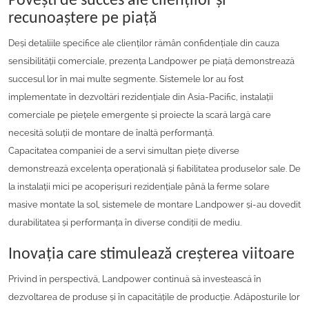
Povești de succes ale clienților și
recunoaștere pe piață
Deși detaliile specifice ale clienților rămân confidențiale din cauza
sensibilității comerciale, prezența Landpower pe piață demonstrează
succesul lor în mai multe segmente. Sistemele lor au fost
implementate în dezvoltări rezidențiale din Asia-Pacific, instalații
comerciale pe piețele emergente și proiecte la scară largă care
necesită soluții de montare de înaltă performanță.
Capacitatea companiei de a servi simultan piețe diverse
demonstrează excelența operațională și fiabilitatea produselor sale. De
la instalații mici pe acoperișuri rezidențiale până la ferme solare
masive montate la sol, sistemele de montare Landpower și-au dovedit
durabilitatea și performanța în diverse condiții de mediu.
Inovația care stimulează creșterea viitoare
Privind în perspectivă, Landpower continuă să investească în
dezvoltarea de produse și în capacitățile de producție. Adăposturile lor