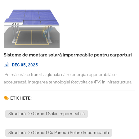
Sisteme de montare solară impermeabile pentru carporturi
DEC 05, 2025
Pe măsură ce tranziția globală către energia regenerabilă se
accelerează, integrarea tehnologiei fotovoltaice (PV) în infrastructura
de zi cu zi a devenit o modalitate eficientă de a maximiza utilizarea
terenurilor și de a reduce emisiile de carbon. Printre aceste aplicații
ETICHETE :
emergente, sisteme de montare carport impermeabile cu energie
solară au câștigat rapid popularitate în sectoarele comercial, industrial
Structură De Carport Solar Impermeabilă
și rezidențial. Aceste sisteme servesc unui dublu scop: oferă un
adăpost fiabil pentru vehicule, generând în același timp energie
Structură De Carport Cu Panouri Solare Impermeabilă
electrică curată prin module solare de înaltă eficiență. Odată cu