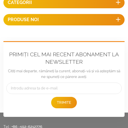
CATEGORII
PRODUSE NOI
PRIMIȚI CEL MAI RECENT ABONAMENT LA
NEWSLETTER
Citiți mai departe, rămâneți la curent, abonați-vă și vă așteptăm să
ne spuneți ce părere aveți.
TRIMITE
Tel :
+86 -592-6212776