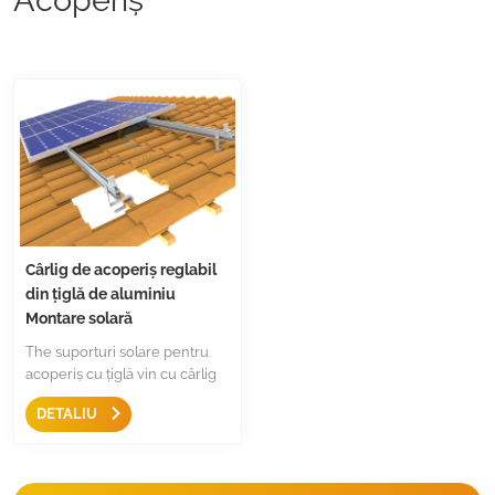
Cârlig de acoperiș reglabil
din țiglă de aluminiu
Montare solară
The suporturi solare pentru
acoperiș cu țiglă vin cu cârlig
de acoperiș din aluminiu,este
DETALIU
un design universal pentru
aproape toate tipurile de placi,
competitiv la cost si instalare
rapida.