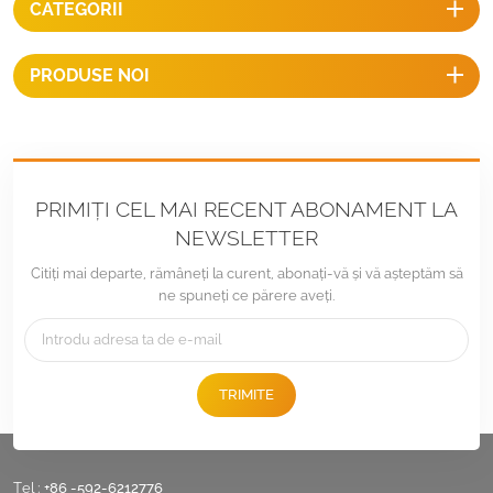
CATEGORII
PRODUSE NOI
PRIMIȚI CEL MAI RECENT ABONAMENT LA
NEWSLETTER
Citiți mai departe, rămâneți la curent, abonați-vă și vă așteptăm să
ne spuneți ce părere aveți.
TRIMITE
Tel :
+86 -592-6212776