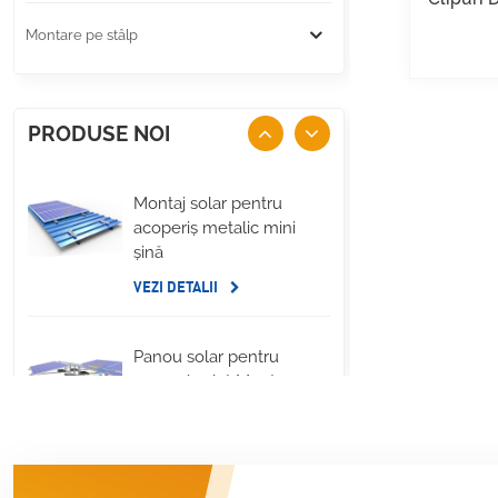
Montare pe stâlp
PRODUSE NOI
Montaj solar pentru
acoperiș metalic mini
șină
VEZI DETALII
Panou solar pentru
acoperiș plat Montare
pe balast lateral lung
VEZI DETALII