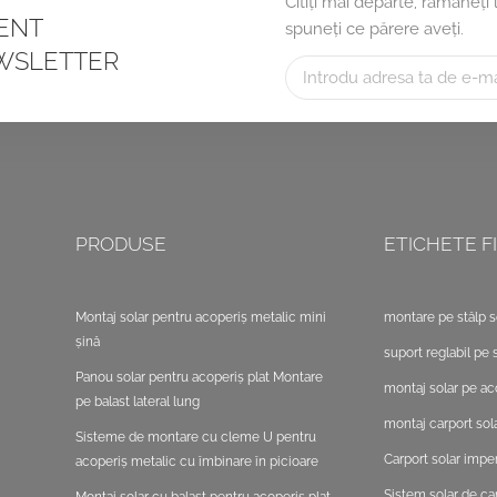
Citiți mai departe, rămâneți
CENT
spuneți ce părere aveți.
WSLETTER
PRODUSE
ETICHETE FI
Montaj solar pentru acoperiș metalic mini
montare pe stâlp s
șină
suport reglabil pe s
Panou solar pentru acoperiș plat Montare
montaj solar pe ac
pe balast lateral lung
montaj carport sola
Sisteme de montare cu cleme U pentru
Carport solar impe
acoperiș metalic cu îmbinare în picioare
Sistem solar de ca