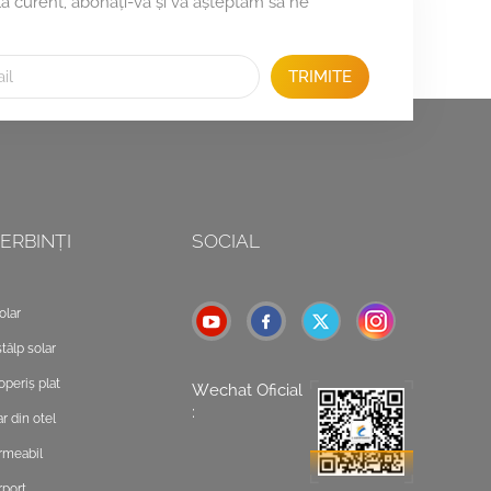
 la curent, abonați-vă și vă așteptăm să ne
TRIMITE
ERBINȚI
SOCIAL
olar
tâlp solar
operiș plat
Wechat Oficial
:
r din otel
rmeabil
rport