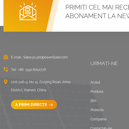
Sisteme de montare
PRIMIȚI CEL MAI RE
cu cleme U pentru
ABONAMENT LA NE
acoperiș metalic cu
îmbinare în picioare
VEZI DETALII
Montaj solar cu balast
pentru acoperiș plat
est vest
E-mail :
Sales@LandpowerSolar.com
URMAȚI-NE
VEZI DETALII
Tel :
+86 -592-6212776
Sisteme de montare
Unit 206-9, No 15, Duiying Road, Jimei
Acasă
LongRail pentru
District, Xiamen, China
Produse
acoperiș ondulat
Știri
VEZI DETALII
A PRIMI DIRECȚII
Proiecte
Companie
Peisaj de montare pe
acoperiș plat balastat
Contactaţi-ne