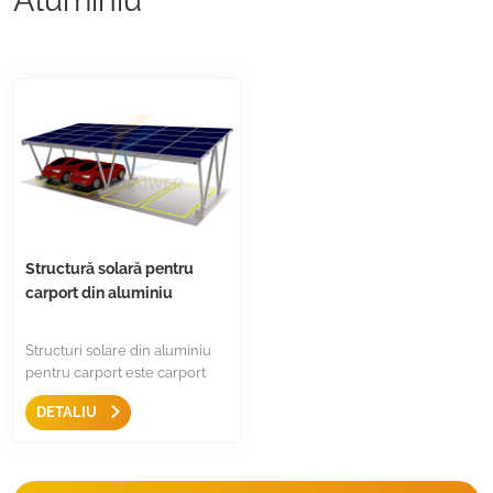
Structură solară pentru
carport din aluminiu
Structuri solare din aluminiu
pentru carport este carport
reciclat conceput pentru
DETALIU
instalare comercială și
rezidențială, piese pre-
asamblate, fără asamblare la
fața locului, instalare rapidă,