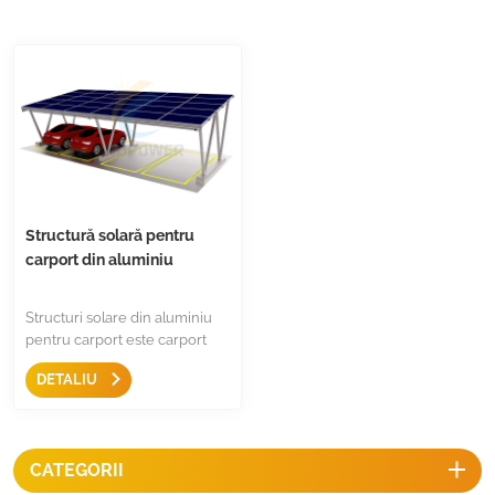
Structură solară pentru
carport din aluminiu
Structuri solare din aluminiu
pentru carport este carport
reciclat conceput pentru
DETALIU
instalare comercială și
rezidențială, piese pre-
asamblate, fără asamblare la
fața locului, instalare rapidă,
CATEGORII
cost mai mic pe watt.