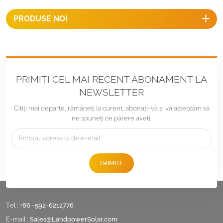
PRODUSE NOI
PRIMIȚI CEL MAI RECENT ABONAMENT LA
NEWSLETTER
Citiți mai departe, rămâneți la curent, abonați-vă și vă așteptăm să
ne spuneți ce părere aveți.
TRIMITE
Tel :
+86 -592-6212776
E-mail :
Sales@LandpowerSolar.com