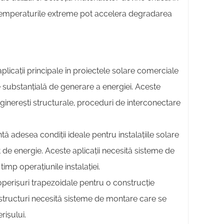
 temperaturile extreme pot accelera degradarea
licații principale în proiectele solare comerciale
e substanțială de generare a energiei. Aceste
inginerești structurale, proceduri de interconectare
tă adesea condiții ideale pentru instalațiile solare
 de energie. Aceste aplicații necesită sisteme de
imp operațiunile instalației.
operișuri trapezoidale pentru o construcție
te structuri necesită sisteme de montare care se
rișului.