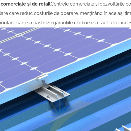
omerciale și de retail
Centrele comerciale și dezvoltările c
solare care reduc costurile de operare, menținând în același ti
montare care să păstreze garanțiile clădirii și să faciliteze acc