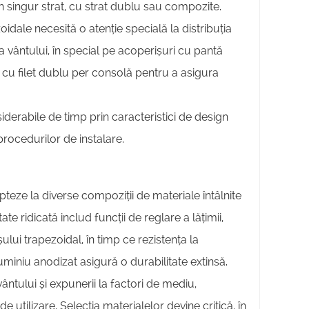
n singur strat, cu strat dublu sau compozite.
idale necesită o atenție specială la distribuția
 a vântului, în special pe acoperișuri cu pantă
e cu filet dublu per consolă pentru a asigura
erabile de timp prin caracteristici de design
procedurilor de instalare.
eze la diverse compoziții de materiale întâlnite
ate ridicată includ funcții de reglare a lățimii,
ului trapezoidal, în timp ce rezistența la
uminiu anodizat asigură o durabilitate extinsă.
ântului și expunerii la factori de mediu,
 utilizare. Selecția materialelor devine critică, în