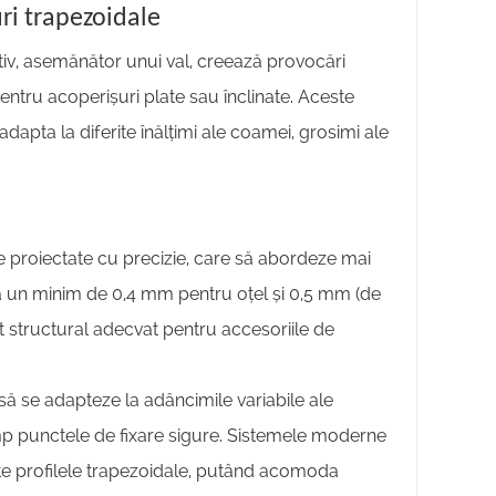
ri trapezoidale
nctiv, asemănător unui val, creează provocări
 pentru acoperișuri plate sau înclinate. Aceste
apta la diferite înălțimi ale coamei, grosimi ale
re proiectate cu precizie, care să abordeze mai
ică un minim de 0,4 mm pentru oțel și 0,5 mm (de
t structural adecvat pentru accesoriile de
ă se adapteze la adâncimile variabile ale
imp punctele de fixare sigure. Sistemele moderne
ate profilele trapezoidale, putând acomoda