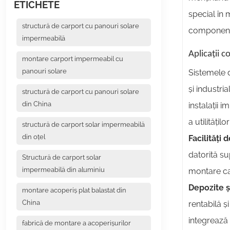
ETICHETE
special în
structură de carport cu panouri solare
component
impermeabilă
Aplicații c
montare carport impermeabil cu
panouri solare
Sistemele d
și industri
structură de carport cu panouri solare
din China
instalații 
a utilități
structură de carport solar impermeabilă
din oțel
Facilități 
datorită su
Structură de carport solar
impermeabilă din aluminiu
montare cap
Depozite ș
montare acoperiș plat balastat din
China
rentabilă ș
integrează 
fabrică de montare a acoperișurilor