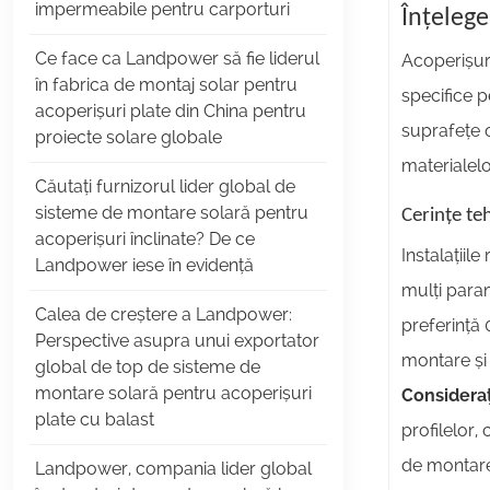
impermeabile pentru carporturi
Înțelege
Ce face ca Landpower să fie liderul
Acoperișuri
în fabrica de montaj solar pentru
specifice p
acoperișuri plate din China pentru
suprafețe o
proiecte solare globale
materialelor
Căutați furnizorul lider global de
sisteme de montare solară pentru
Cerințe teh
acoperișuri înclinate? De ce
Instalațiil
Landpower iese în evidență
mulți param
Calea de creștere a Landpower:
preferință
Perspective asupra unui exportator
montare și 
global de top de sisteme de
montare solară pentru acoperișuri
Consideraț
plate cu balast
profilelor,
de montare
Landpower, compania lider global