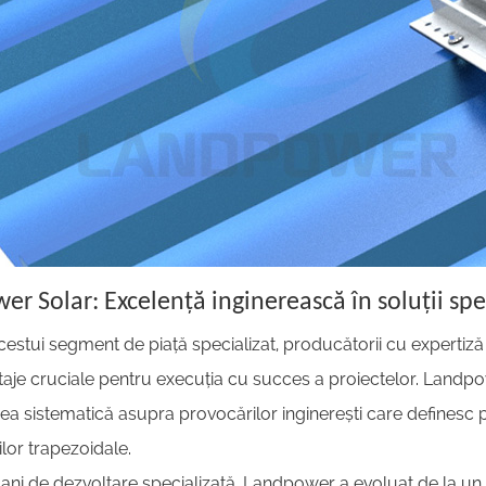
r Solar: Excelență inginerească în soluții sp
cestui segment de piață specializat, producătorii cu expertiză
aje cruciale pentru execuția cu succes a proiectelor. Landpow
ea sistematică asupra provocărilor inginerești care definesc
lor trapezoidale.
 ani de dezvoltare specializată, Landpower a evoluat de la un