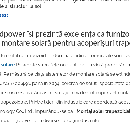
e și structuri la sol
 2025
dpower își prezintă excelența ca furnizo
montare solară pentru acoperișuri trapez
le metalice trapezoidale domină clădirile comerciale și indust
 solare
Pe aceste suprafețe ondulate se prezintă provocări in
tă. Pe măsură ce piața sistemelor de montare solară se extind
AGR) de 4,9% până în 2034, cererea de soluții specializate de
i, se intensifică. Această evoluție a evidențiat importanța co
or trapezoidale. Printre liderii din industrie care abordează 
nology Co., Ltd., impunându-se ca...
Montaj solar trapezoidal
pacități dovedite în diverse aplicații industriale.