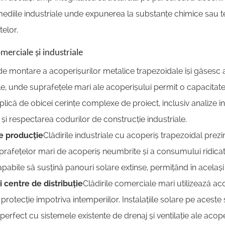
 mediile industriale unde expunerea la substanțe chimice sau
elor.
omerciale și industriale
e montare a acoperișurilor metalice trapezoidale își găsesc ap
ale, unde suprafețele mari ale acoperișului permit o capacitat
implică de obicei cerințe complexe de proiect, inclusiv analize 
lor și respectarea codurilor de construcție industriale.
de producție
Clădirile industriale cu acoperiș trapezoidal prezin
prafețelor mari de acoperiș neumbrite și a consumului ridicat
abile să susțină panouri solare extinse, permițând în același t
i centre de distribuție
Clădirile comerciale mari utilizează ac
i protecție împotriva intemperiilor. Instalațiile solare pe aces
perfect cu sistemele existente de drenaj și ventilație ale acope