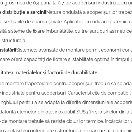
u grosimea de 0,4 până la 0,7 pe acoperișuri industriale cu u
e distribuție a sarcinii
Natura ondulată a acoperișurilor trapezo
pe secțiunile de coamă și vale. Aplicațiile cu ridicare puternică
ită sisteme de fixare îmbunătățite, cu trei șuruburi asimetric
a structurală.
nstalării
Sistemele avansate de montare permit economii consid
care oferă capacități de flotare și stabilitate optimă în timpul 
tatea materialelor și factorii de durabilitate
e montare trapezoidale pentru acoperișuri trebuie să se adapt
le industriale pentru acoperișuri. Caracteristicile de compatibilit
i unghiului pentru a se adapta la diferite dimensiuni ale acoperiș
atorită clemelor din oțel inoxidabil SUS304 și a șinelor din al
de montare trebuie să reziste ciclurilor termice, încărcărilor v
n același timp integritatea structurală pe parcursul a decenii de