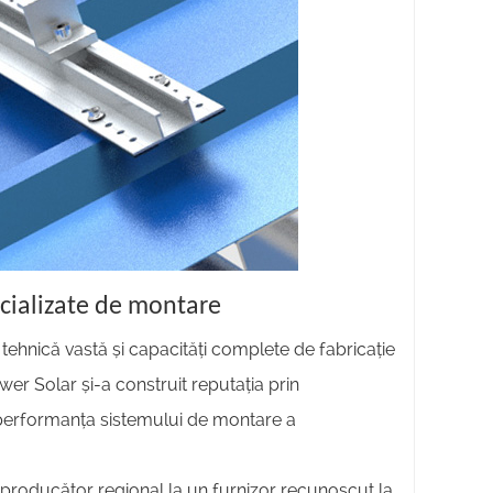
ecializate de montare
 tehnică vastă și capacități complete de fabricație
er Solar și-a construit reputația prin
 performanța sistemului de montare a
 producător regional la un furnizor recunoscut la