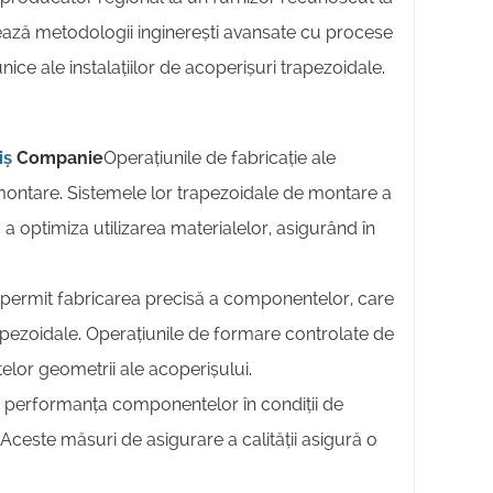
grează metodologii inginerești avansate cu procese
ice ale instalațiilor de acoperișuri trapezoidale.
iș
Companie
Operațiunile de fabricație ale
 montare. Sistemele lor trapezoidale de montare a
a optimiza utilizarea materialelor, asigurând în
 permit fabricarea precisă a componentelor, care
rapezoidale. Operațiunile de formare controlate de
elor geometrii ale acoperișului.
ă performanța componentelor în condiții de
. Aceste măsuri de asigurare a calității asigură o