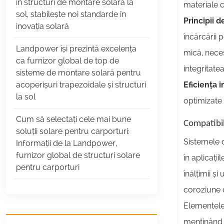
în structuri de montare solară la
materiale c
sol, stabilește noi standarde în
Principii d
inovația solară
încărcării 
Landpower își prezintă excelența
mică, neces
ca furnizor global de top de
integritate
sisteme de montare solară pentru
Eficiența i
acoperișuri trapezoidale și structuri
la sol
optimizate 
Cum să selectați cele mai bune
Compatibili
soluții solare pentru carporturi:
Sistemele d
Informații de la Landpower,
furnizor global de structuri solare
în aplicații
pentru carporturi
înălțimii ș
coroziune d
Elementele 
menținând î