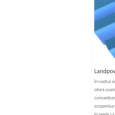
Landpowe
În cadrul a
oferă avant
concentrar
acoperișuri
În peste 12