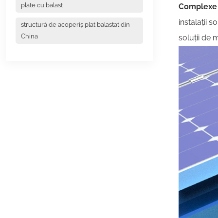
plate cu balast
Complexe c
instalații 
structură de acoperiș plat balastat din
China
soluții de 