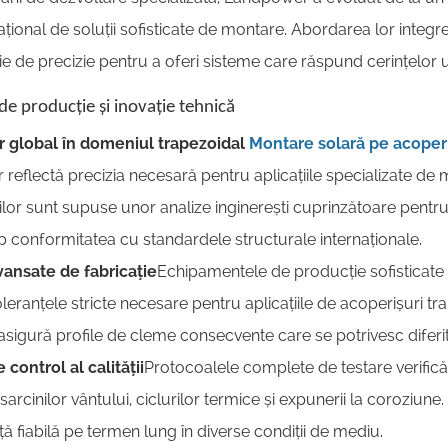
național de soluții sofisticate de montare. Abordarea lor inte
ie de precizie pentru a oferi sisteme care răspund cerințelor un
 de producție și inovație tehnică
r global în domeniul trapezoidal
Montare solară pe acoper
reflectă precizia necesară pentru aplicațiile specializate de
lor sunt supuse unor analize inginerești cuprinzătoare pentru 
p conformitatea cu standardele structurale internaționale.
ansate de fabricație
Echipamentele de producție sofisticate
leranțele stricte necesare pentru aplicațiile de acoperișuri t
sigură profile de cleme consecvente care se potrivesc diferit
control al calității
Protocoalele complete de testare verific
sarcinilor vântului, ciclurilor termice și expunerii la coroziune
 fiabilă pe termen lung în diverse condiții de mediu.