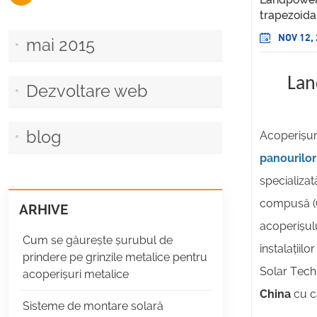
trapezoidal
NOV 12,
mai 2015
Lan
Dezvoltare web
blog
Acoperișuri
panourilor
specializa
compusă (C
ARHIVE
acoperișulu
Cum se găurește șurubul de
instalațiil
prindere pe grinzile metalice pentru
Solar Tech
acoperișuri metalice
China
cu ca
Sisteme de montare solară