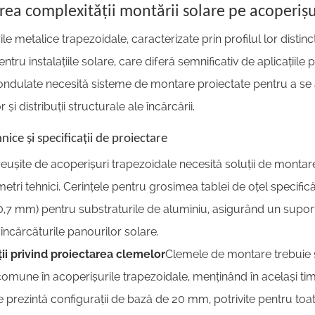
rea complexității montării solare pe acoperișu
le metalice trapezoidale, caracterizate prin profilul lor disti
entru instalațiile solare, care diferă semnificativ de aplicațiile
ndulate necesită sisteme de montare proiectate pentru a se ad
 și distribuții structurale ale încărcării.
nice și specificații de proiectare
e reușite de acoperișuri trapezoidale necesită soluții de monta
etri tehnici. Cerințele pentru grosimea tablei de oțel specif
 0,7 mm) pentru substraturile de aluminiu, asigurând un supor
încărcăturile panourilor solare.
ii privind proiectarea clemelor
Clemele de montare trebuie s
 comune în acoperișurile trapezoidale, menținând în același t
 prezintă configurații de bază de 20 mm, potrivite pentru to