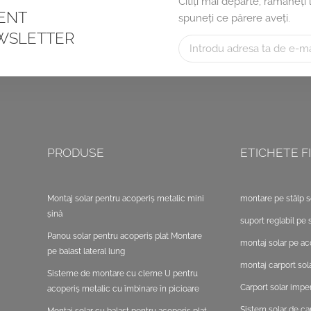
Citiți mai departe, rămâneți
CENT
spuneți ce părere aveți.
WSLETTER
PRODUSE
ETICHETE FI
Montaj solar pentru acoperiș metalic mini
montare pe stâlp s
șină
suport reglabil pe s
Panou solar pentru acoperiș plat Montare
montaj solar pe ac
pe balast lateral lung
montaj carport sola
Sisteme de montare cu cleme U pentru
Carport solar impe
acoperiș metalic cu îmbinare în picioare
Sistem solar de ca