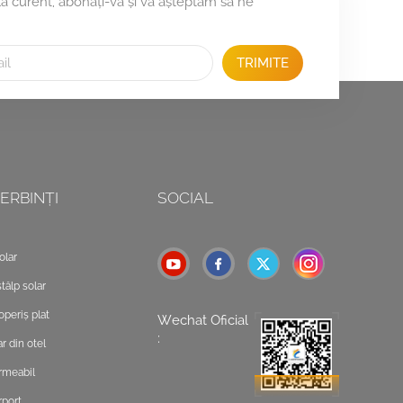
 la curent, abonați-vă și vă așteptăm să ne
TRIMITE
ERBINȚI
SOCIAL
olar
tâlp solar
operiș plat
Wechat Oficial
:
r din otel
rmeabil
rport