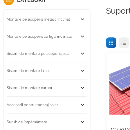
CATEGORII
Suport
Montare pe acoperiș metalic înclinat
Montare pe acoperiș cu țiglă înclinată
Sistem de montare pe acoperiș plat
Sistem de montare la sol
Sistem de montare carport
Accesorii pentru montaj solar
Șurub de împământare
Cârlig D