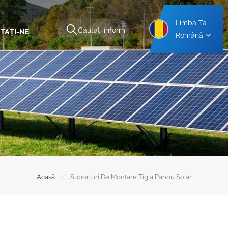
Limba Ta
TAŢI-NE
Română
ă
Structură De Montare Pentru Carport Din Aluminiu
Structură De Montare Pentru Carport Din Oțel
/
Acasă
Suporturi De Montare Tigla Panou Solar