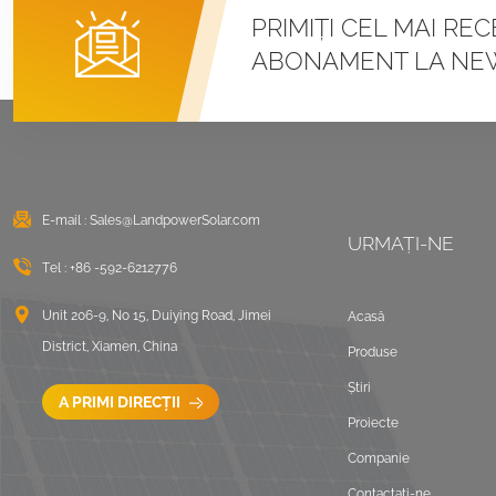
Sisteme de montare
PRIMIȚI CEL MAI RE
cu cleme U pentru
ABONAMENT LA NE
acoperiș metalic cu
îmbinare în picioare
VEZI DETALII
Montaj solar cu balast
pentru acoperiș plat
est vest
E-mail :
Sales@LandpowerSolar.com
URMAȚI-NE
VEZI DETALII
Tel :
+86 -592-6212776
Sisteme de montare
Unit 206-9, No 15, Duiying Road, Jimei
Acasă
LongRail pentru
District, Xiamen, China
Produse
acoperiș ondulat
Știri
VEZI DETALII
A PRIMI DIRECȚII
Proiecte
Companie
Peisaj de montare pe
acoperiș plat balastat
Contactaţi-ne