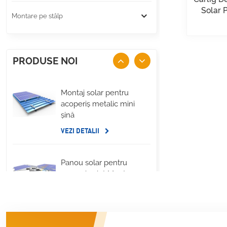
Solar 
Montare pe stâlp
PRODUSE NOI
Montaj solar pentru
acoperiș metalic mini
șină
VEZI DETALII
Panou solar pentru
acoperiș plat Montare
pe balast lateral lung
VEZI DETALII