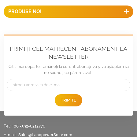
PRODUSE NOI
PRIMIȚI CEL MAI RECENT ABONAMENT LA
NEWSLETTER
Citiți mai departe, rămâneți la curent, abonați-vă și vă așteptăm să
ne spuneți ce părere aveți.
TRIMITE
Tel :
+86 -592-6212776
E-mail :
Sales@LandpowerSolar.com