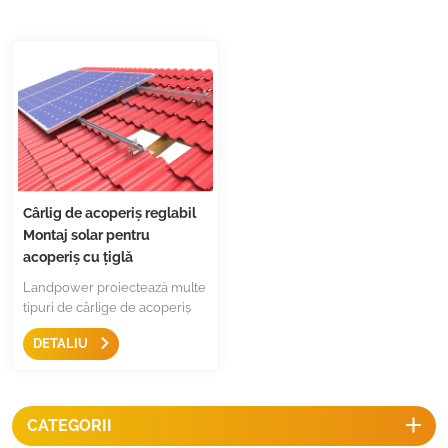
Cârlig de acoperiș reglabil
Montaj solar pentru
acoperiș cu țiglă
Landpower proiectează multe
tipuri de cârlige de acoperiș
cu țiglă pentru majoritatea
DETALIU
tipurilor de plăci, cum ar fi țiglă
plată, țiglă de ardezie și țiglă
din România. Sunt rentabile și
ușor de instalat.
CATEGORII