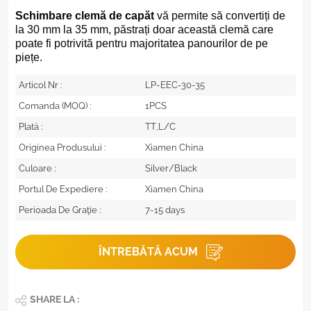
Schimbare clemă de capăt
vă permite să convertiți de
la 30 mm la 35 mm, păstrați doar această clemă care
poate fi potrivită pentru majoritatea panourilor de pe
piețe.
Articol Nr :
LP-EEC-30-35
Comanda (MOQ) :
1PCS
Plată :
TT,L/C
Originea Produsului :
Xiamen China
Culoare :
Silver/Black
Portul De Expediere :
Xiamen China
Perioada De Graţie :
7-15 days
ÎNTREBĂTĂ ACUM
SHARE LA :