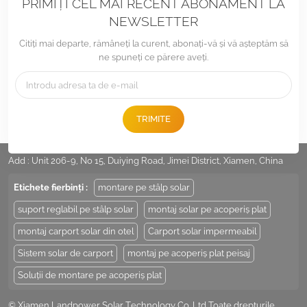
PRIMIȚI CEL MAI RECENT ABONAMENT LA
NEWSLETTER
Citiți mai departe, rămâneți la curent, abonați-vă și vă așteptăm să
ne spuneți ce părere aveți.
TRIMITE
Tel :
+86 -592-6212776
E-mail :
Sales@LandpowerSolar.com
Add : Unit 206-9, No 15, Duiying Road, Jimei District, Xiamen, China
Etichete fierbinți :
montare pe stâlp solar
suport reglabil pe stâlp solar
montaj solar pe acoperiș plat
montaj carport solar din otel
Carport solar impermeabil
Sistem solar de carport
montaj pe acoperiș plat peisaj
Soluții de montare pe acoperiș plat
© Xiamen Landpower Solar Technology Co.,Ltd Toate drepturile