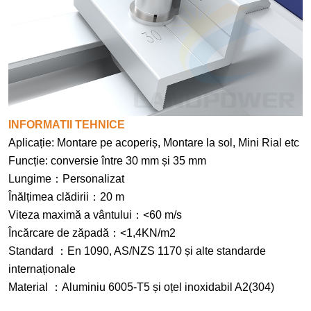
INFORMATII TEHNICE
Aplicație: Montare pe acoperiș, Montare la sol, Mini Rial etc
Funcție: conversie între 30 mm și 35 mm
Lungime
：
Personalizat
Înălțimea clădirii
：
20 m
Viteza maximă a vântului
：
<60 m/s
Încărcare de zăpadă
：
<1,4KN/m2
Standard
：
En 1090, AS/NZS 1170 și alte standarde
internaționale
Material
：
Aluminiu 6005-T5 și oțel inoxidabil A2(304)