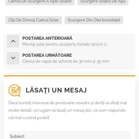
Clemă De Scurgere A Apei Solare
Scurgere Solară De Apă
Clip De Drenaj Cadrul Solar
Scurgere Din Otel Inoxidabil
POSTAREA ANTERIOARĂ
Montaj solar pentru acoperiș metalic șină în U
POSTAREA URMĂTOARE
Clemă de capăt de schimb de 30 mm și 35 mm
LĂSAŢI UN MESAJ
Dacă sunteți interesat de produsele noastre și doriți să aflați mai
multe detalii, vă rugăm să lăsați un mesaj aici, vă vom răspunde
cât mai curând posibil.
Subiect :