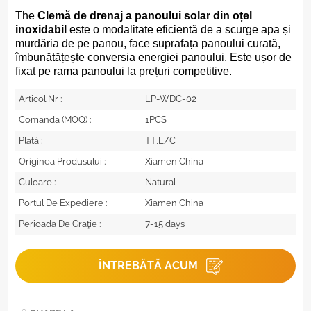
The
Clemă de drenaj a panoului solar din oțel
inoxidabil
este o modalitate eficientă de a scurge apa și
murdăria de pe panou, face suprafața panoului curată,
îmbunătățește conversia energiei panoului. Este ușor de
fixat pe rama panoului la prețuri competitive.
Articol Nr :
LP-WDC-02
Comanda (MOQ) :
1PCS
Plată :
TT,L/C
Originea Produsului :
Xiamen China
Culoare :
Natural
Portul De Expediere :
Xiamen China
Perioada De Graţie :
7-15 days
ÎNTREBĂTĂ ACUM