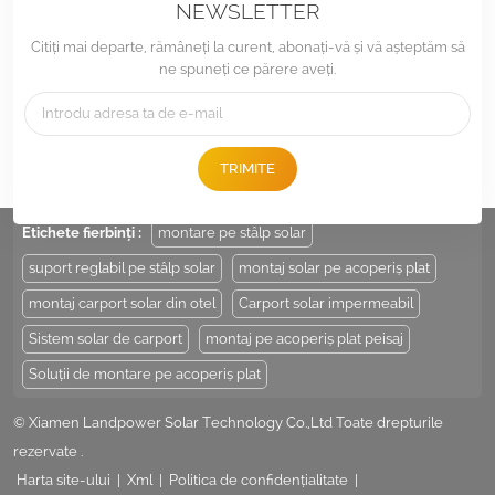
NEWSLETTER
Citiți mai departe, rămâneți la curent, abonați-vă și vă așteptăm să
ne spuneți ce părere aveți.
Tel :
+86 -592-6212776
E-mail :
Sales@LandpowerSolar.com
TRIMITE
Add : Unit 206-9, No 15, Duiying Road, Jimei District, Xiamen, China
Etichete fierbinți :
montare pe stâlp solar
suport reglabil pe stâlp solar
montaj solar pe acoperiș plat
montaj carport solar din otel
Carport solar impermeabil
Sistem solar de carport
montaj pe acoperiș plat peisaj
Soluții de montare pe acoperiș plat
© Xiamen Landpower Solar Technology Co.,Ltd Toate drepturile
rezervate .
Harta site-ului
|
Xml
|
Politica de confidențialitate
|