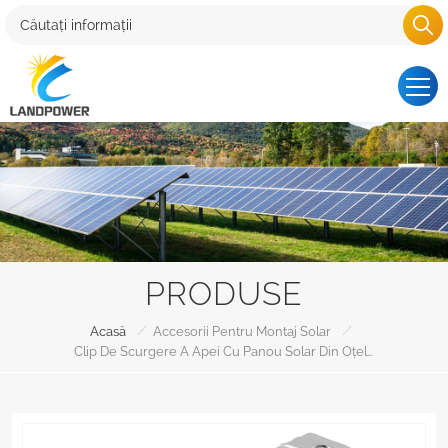
PRODUSE
/
/
Acasă
Accesorii Pentru Montaj Solar
Clip De Scurgere A Apei Cu Panou Solar Din Oțel Inoxidabil