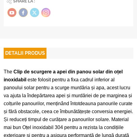
SHARE LA :
DETALII PRODUS
The
Clip de scurgere a apei din panou solar din oțel
inoxidabil
este folosit pentru a fixa cadrul inferior al
panoului solar pentru a scurge murdăria și apa, acest lucru
va ajuta la îndepărtarea apei și murdăriei de pe marginea și
colțurile panourilor, menținând întotdeauna panourile curate
și fără obstacole, ceea ce îmbunătățește conversia energiei.
Și reduceți timpul de curățare a panourilor solare. Material
mai bun Oțel inoxidabil 304 pentru a rezista la condițiile
exterioare și pentru a asigura performanță de lungă durată