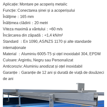
Aplicație: Montare pe acoperiș metalic
Funcție: Conectarea șinei și a acoperișului
Înălţime
：
165 mm
Înălțimea clădirii
：
20 metri
Viteza maximă a vântului
：
<60 m/s
Încărcarea din zăpadă
：
<1,4 kN/m²
Standard
：
En 1090, AS/NZS 1170 și alte standarde
internaționale
Material
：
Aluminiu 6005-T5 și oțel inoxidabil 304, EPDM
Culoare: Argintiu, Negru sau Personalizat
Anticoroziv: Aluminiu anodizat și oțel inoxidabil
Garanție
：
Garanție de 12 ani și durată de viață de douăzeci
de ani