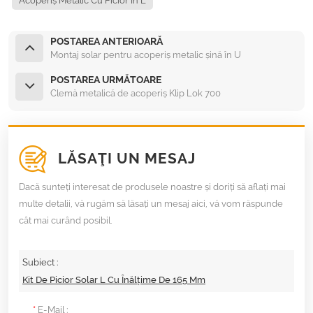
Acoperiș Metalic Cu Picior În L
POSTAREA ANTERIOARĂ
Montaj solar pentru acoperiș metalic șină în U
POSTAREA URMĂTOARE
Clemă metalică de acoperiș Klip Lok 700
LĂSAŢI UN MESAJ
Dacă sunteți interesat de produsele noastre și doriți să aflați mai
multe detalii, vă rugăm să lăsați un mesaj aici, vă vom răspunde
cât mai curând posibil.
Subiect :
Kit De Picior Solar L Cu Înălțime De 165 Mm
*
E-Mail :