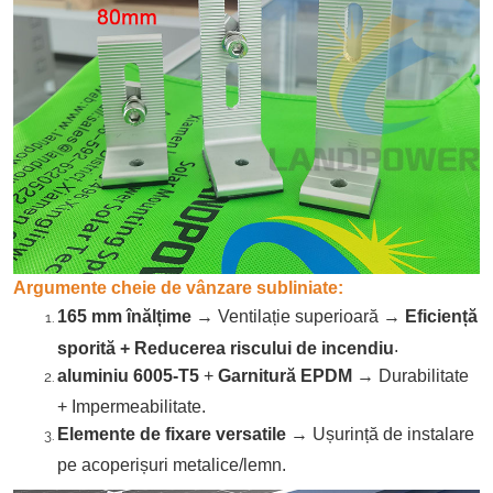
Argumente cheie de vânzare subliniate:
165 mm înălțime
→ Ventilație superioară →
Eficiență
.
sporită + Reducerea riscului de incendiu
aluminiu 6005-T5
+
Garnitură EPDM
→ Durabilitate
+ Impermeabilitate.
Elemente de fixare versatile
→ Ușurință de instalare
pe acoperișuri metalice/lemn.