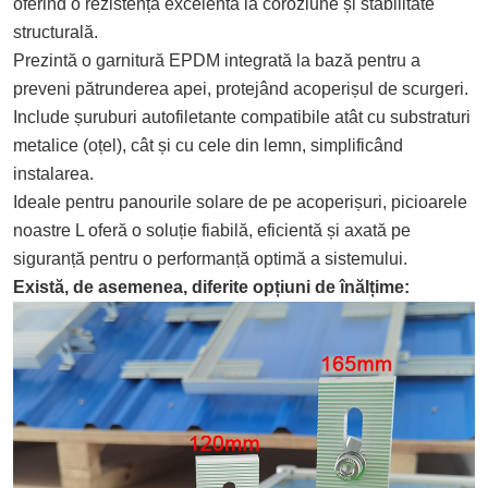
oferind o rezistență excelentă la coroziune și stabilitate
structurală.
Prezintă o garnitură EPDM integrată la bază pentru a
preveni pătrunderea apei, protejând acoperișul de scurgeri.
Include șuruburi autofiletante compatibile atât cu substraturi
metalice (oțel), cât și cu cele din lemn, simplificând
instalarea.
Ideale pentru panourile solare de pe acoperișuri, picioarele
noastre L oferă o soluție fiabilă, eficientă și axată pe
siguranță pentru o performanță optimă a sistemului.
Există, de asemenea, diferite opțiuni de înălțime: