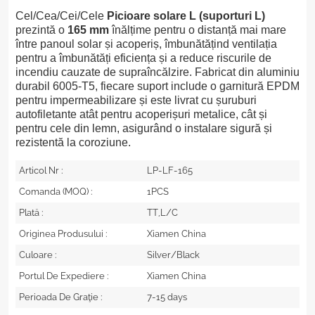
Cel/Cea/Cei/Cele
Picioare solare L (suporturi L)
prezintă o
165 mm
înălțime pentru o distanță mai mare
între panoul solar și acoperiș, îmbunătățind ventilația
pentru a îmbunătăți eficiența și a reduce riscurile de
incendiu cauzate de supraîncălzire. Fabricat din aluminiu
durabil 6005-T5, fiecare suport include o garnitură EPDM
pentru impermeabilizare și este livrat cu șuruburi
autofiletante atât pentru acoperișuri metalice, cât și
pentru cele din lemn, asigurând o instalare sigură și
rezistentă la coroziune.
Articol Nr :
LP-LF-165
Comanda (MOQ) :
1PCS
Plată :
TT,L/C
Originea Produsului :
Xiamen China
Culoare :
Silver/Black
Portul De Expediere :
Xiamen China
Perioada De Graţie :
7-15 days