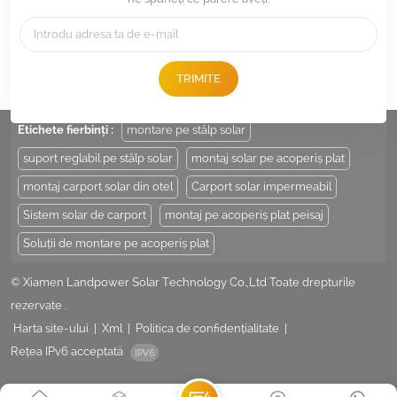
Tel :
+86 -592-6212776
E-mail :
Sales@LandpowerSolar.com
TRIMITE
Add : Unit 206-9, No 15, Duiying Road, Jimei District, Xiamen, China
Etichete fierbinți :
montare pe stâlp solar
suport reglabil pe stâlp solar
montaj solar pe acoperiș plat
montaj carport solar din otel
Carport solar impermeabil
Sistem solar de carport
montaj pe acoperiș plat peisaj
Soluții de montare pe acoperiș plat
© Xiamen Landpower Solar Technology Co.,Ltd Toate drepturile
rezervate .
Harta site-ului
|
Xml
|
Politica de confidențialitate
|
Rețea IPv6 acceptată