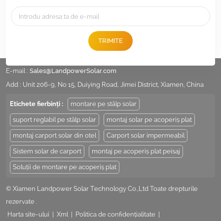
TRIMITE
Tel :
+86 -592-6212776
E-mail :
Sales@LandpowerSolar.com
Add : Unit 206-9, No 15, Duiying Road, Jimei District, Xiamen, China
Etichete fierbinți :
montare pe stâlp solar
suport reglabil pe stâlp solar
montaj solar pe acoperiș plat
montaj carport solar din otel
Carport solar impermeabil
Sistem solar de carport
montaj pe acoperiș plat peisaj
Soluții de montare pe acoperiș plat
© Xiamen Landpower Solar Technology Co.,Ltd Toate drepturile
rezervate .
Harta site-ului
|
Xml
|
Politica de confidențialitate
|