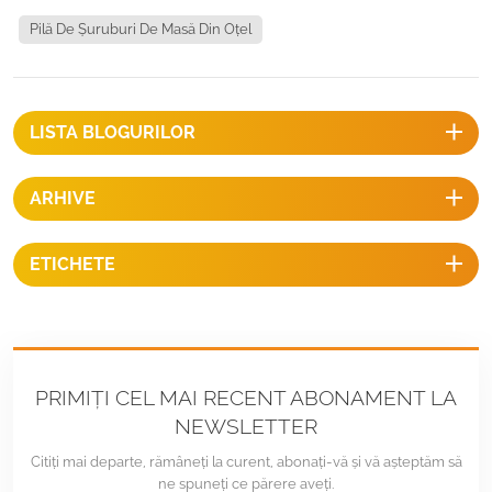
Vă rugăm să ne contactați pentru proiecte specifice. VIDEO DE
Pilă De Șuruburi De Masă Din Oțel
INSTALARE PĂMÂNT ȘUUBULUI (Demonstrație): Proiectăm și
proiectăm rafturi solare/hardware de montare pentru proiecte solare
specifice, este posibil să nu enumerăm toatedetalii despre rafturi pe
web, prin urmare, vă rugăm să nu ezitați să ne contactați pentru mai
LISTA BLOGURILOR
multe detalii pentru proiectele dumneavoastră specifice.
ARHIVE
ETICHETE
PRIMIȚI CEL MAI RECENT ABONAMENT LA
NEWSLETTER
Citiți mai departe, rămâneți la curent, abonați-vă și vă așteptăm să
ne spuneți ce părere aveți.