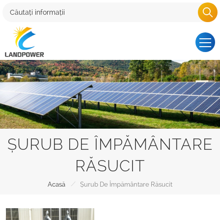
ȘURUB DE ÎMPĂMÂNTARE
RĂSUCIT
/
Acasă
Șurub De Împământare Răsucit